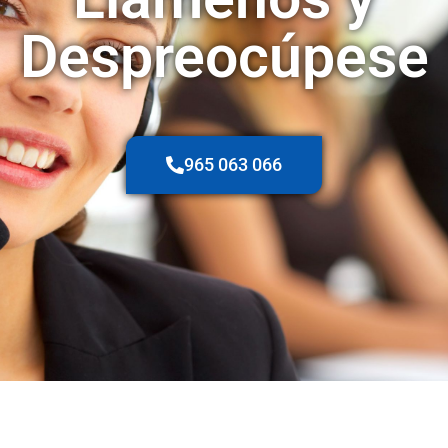
Despreocúpese
965 063 066